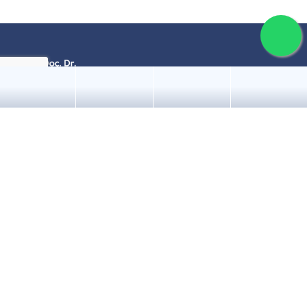
İletişim
Hakkı Yeten Cad. Unimed Center
No.19 Kat 4 Fulya, Şişli / İSTANBUL
E:
emre@emrebakircioglu.com
Tel :
+90 212 296 18 78
Whatsapp :
+90 533 364 18 78