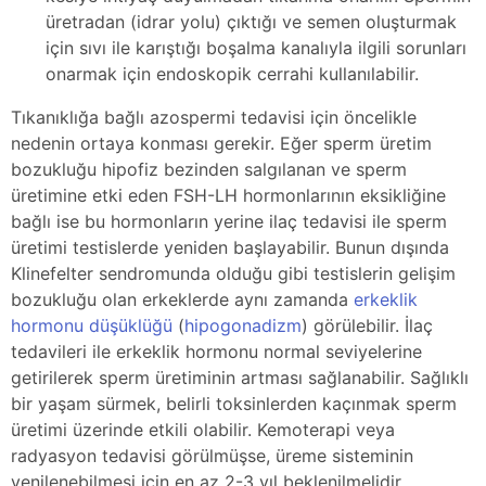
üretradan (idrar yolu) çıktığı ve semen oluşturmak
için sıvı ile karıştığı boşalma kanalıyla ilgili sorunları
onarmak için endoskopik cerrahi kullanılabilir.
Tıkanıklığa bağlı azospermi tedavisi için öncelikle
nedenin ortaya konması gerekir. Eğer sperm üretim
bozukluğu hipofiz bezinden salgılanan ve sperm
üretimine etki eden FSH-LH hormonlarının eksikliğine
bağlı ise bu hormonların yerine ilaç tedavisi ile sperm
üretimi testislerde yeniden başlayabilir. Bunun dışında
Klinefelter sendromunda olduğu gibi testislerin gelişim
bozukluğu olan erkeklerde aynı zamanda
erkeklik
hormonu düşüklüğü
(
hipogonadizm
) görülebilir. İlaç
tedavileri ile erkeklik hormonu normal seviyelerine
getirilerek sperm üretiminin artması sağlanabilir. Sağlıklı
bir yaşam sürmek, belirli toksinlerden kaçınmak sperm
üretimi üzerinde etkili olabilir. Kemoterapi veya
radyasyon tedavisi görülmüşse, üreme sisteminin
yenilenebilmesi için en az 2-3 yıl beklenilmelidir.