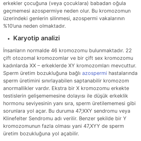
erkekler çocuğuna (veya çocuklara) babadan oğula
geçmemesi azospermiye neden olur. Bu kromozomun
üzerindeki genlerin silinmesi, azospermi vakalarının
%10’una neden olmaktadır.
Karyotip analizi
İnsanların normalde 46 kromozomu bulunmaktadır. 22
çift otozomal kromozomlar ve bir çift sex kromozomu
kadınlarda XX – erkeklerde XY kromozomları mevcuttur.
Sperm üretim bozukluğuna bağlı
azospermi
hastalarında
sperm üretimini sınırlayabilen saptanabilir kromozom
anormallikler vardır. Ekstra bir X kromozomu erkekte
testislerin gelişememesine dolayısı ile düşük erkeklik
hormonu seviyesinin yanı sıra, sperm üretilememesi gibi
sorunlara yol açar. Bu duruma 47;XXY sendromu veya
Klinefelter Sendromu adı verilir. Benzer şekilde bir Y
kromozomunun fazla olması yani 47,XYY de sperm
üretim bozukluğuna yol açabilir.