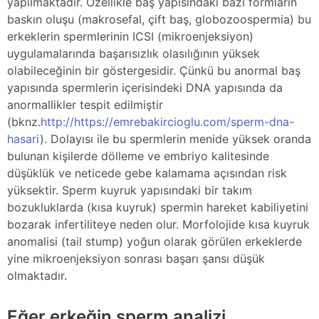
yapılmaktadır. Özellikle baş yapısındaki bazı formların
baskın oluşu (makrosefal, çift baş, globozoospermia) bu
erkeklerin spermlerinin ICSI (mikroenjeksiyon)
uygulamalarında başarısızlık olasılığının yüksek
olabileceğinin bir göstergesidir. Çünkü bu anormal baş
yapısında spermlerin içerisindeki DNA yapısında da
anormallikler tespit edilmiştir
(bknz.
http://https://emrebakircioglu.com/sperm-dna-
hasari
). Dolayısı ile bu spermlerin menide yüksek oranda
bulunan kişilerde dölleme ve embriyo kalitesinde
düşüklük ve neticede gebe kalamama açısından risk
yüksektir. Sperm kuyruk yapısındaki bir takım
bozukluklarda (kısa kuyruk) spermin hareket kabiliyetini
bozarak infertiliteye neden olur. Morfolojide kısa kuyruk
anomalisi (tail stump) yoğun olarak görülen erkeklerde
yine mikroenjeksiyon sonrası başarı şansı düşük
olmaktadır.
Eğer erkeğin sperm analizi,