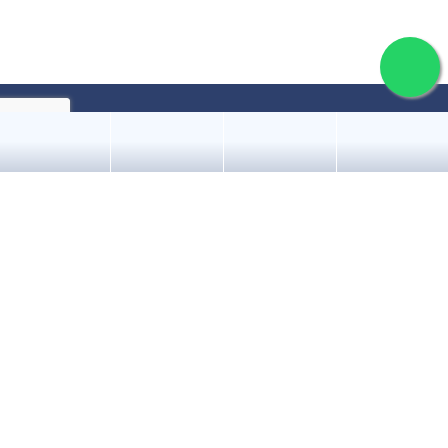
İletişim
Hakkı Yeten Cad. Unimed Center
No.19 Kat 4 Fulya, Şişli / İSTANBUL
E:
emre@emrebakircioglu.com