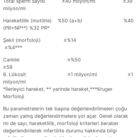
Total sperm sayısı ≥40 milyon/ml ≥39
milyon/ml
Hareketlilik (motilite) %50 (a+b) %40
(PR+NP**) %32 PR*
Şekil (morfoloji) ≥%14
≥%4***
Canlılık ≥%50
≥58
8. Lökosit ≤1 milyon/ml ≤1
milyon/ml
*İlerleyici hareket, ** yerinde hareket,***Kruger
Morfoloji
Bu parametrelerin tek başına değerlendirilmeleri çoğu
zaman yalnış değerlendirmelere yol açar. Genel olarak
ml de sayı, hareketlilik, morfoloji kriterleri beraber
değerlendirilerek infertilite durumu hakkında bilgi