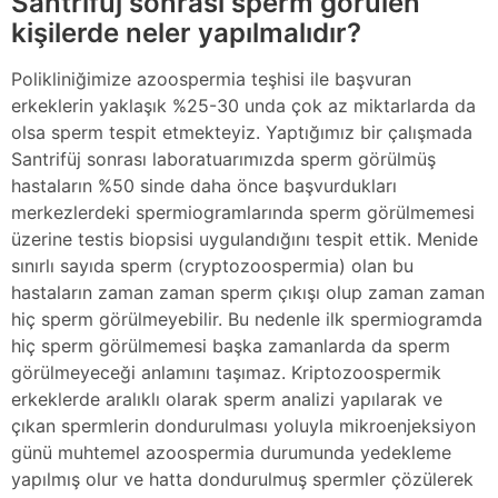
Santrifüj sonrası sperm görülen
kişilerde neler yapılmalıdır?
Polikliniğimize azoospermia teşhisi ile başvuran
erkeklerin yaklaşık %25-30 unda çok az miktarlarda da
olsa sperm tespit etmekteyiz. Yaptığımız bir çalışmada
Santrifüj sonrası laboratuarımızda sperm görülmüş
hastaların %50 sinde daha önce başvurdukları
merkezlerdeki spermiogramlarında sperm görülmemesi
üzerine testis biopsisi uygulandığını tespit ettik. Menide
sınırlı sayıda sperm (cryptozoospermia) olan bu
hastaların zaman zaman sperm çıkışı olup zaman zaman
hiç sperm görülmeyebilir. Bu nedenle ilk spermiogramda
hiç sperm görülmemesi başka zamanlarda da sperm
görülmeyeceği anlamını taşımaz. Kriptozoospermik
erkeklerde aralıklı olarak sperm analizi yapılarak ve
çıkan spermlerin dondurulması yoluyla mikroenjeksiyon
günü muhtemel azoospermia durumunda yedekleme
yapılmış olur ve hatta dondurulmuş spermler çözülerek