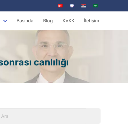
z
Basında
Blog
KVKK
İletişim
onrası canlılığı