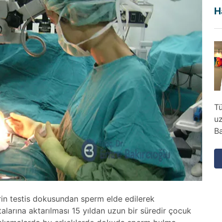
H
Tü
u
Ba
in testis dokusundan sperm elde edilerek
alarına aktarılması 15 yıldan uzun bir süredir çocuk