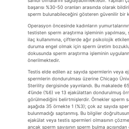
sahibi olmalarını sağlayabilmektedir. Yapılan
başarısı %30-50 oranları arasında olarak bildi
sperm bulunabileceğini gösteren güvenilir bir k
Operasyon öncesinde kadınların yumurtalarının i
testisten sperm araştırma işleminin yapılması
ilaç kullanımına, çiftlerde ağır psikolojik et
duruma engel olmak için sperm üretim bozukluğ
dokusunda sperm araştırma işleminin uygulan
önerilmektedir.
Testis elde edilen az sayıda spermlerin veya ej
spermlerin dondurulması üzerine Chicago Üniver
Sterility dergisinde yayınlandı. Bu makalede 
4’ünde (%6) ve 13 ejakülattan dondurulmuş ör
görülmediğini belirtmişlerdir. Örnekler sperm 
aşağıda 35 örnekte 1 (%3); çok az sayıda sper
bulunmadığı saptanmış. Bu bilgiler doğrultus
ejakülat veya testis spermleri olmasının çözm
ancak sperm sayısının sperm bulma açısından ön