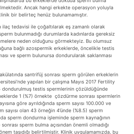
 çalışmalarda bu erkeklerde dokuda sperm bulma
rilmektedir. Ancak hangi erkekte operasyon yoluyla
linik bir belirteç henüz bulunamamıştır.
laç tedavisi ile çoğaltılarak eş zamanlı olarak
, sperm bulunmadığı durumlarda kadınlarda gereksiz
kilenmelere neden olduğunu görmekteyiz. Bu olumsuz
una bağlı azospermik erkeklerde, öncelikle testis
ması ve sperm bulunursa dondurularak saklanması
akülatında santrifüj sonrası sperm görülen erkeklerin
sitesi’nde yapılan bir çalışma Mayıs 2017 Fertility
65 dondurulmuş testis spermlerinin çözüldüğünde
neklerde 1 (%7) örnekte çözdürme sonrası spermlerin
sayısına göre ayrıldığında sperm sayısı 100.000 ve
m sayısı olan 43 örneğin 4’ünde (%8.5) sperm
unda sperm dondurma işleminde sperm kaynağının
e sonrası sperm bulma açısından önemli olmadığı
em taşıdığı belirtilmiştir. Klinik uygulamamızda, bu