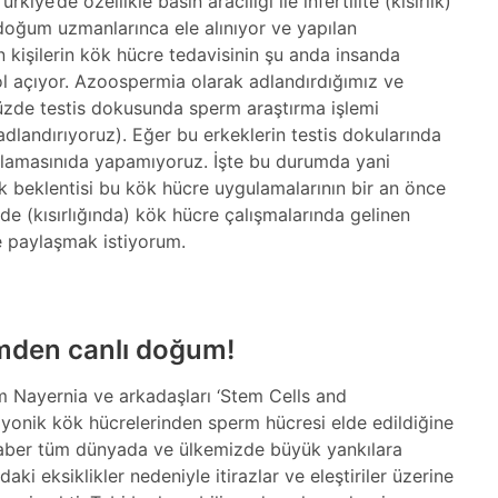
ye’de özellikle basın aracılığı ile infertilite (kısırlık)
n-doğum uzmanlarınca ele alınıyor ve yapılan
kişilerin kök hücre tedavisinin şu anda insanda
ol açıyor. Azoospermia olarak adlandırdığımız ve
üzde testis dokusunda sperm araştırma işlemi
andırıyoruz). Eğer bu erkeklerin testis dokularında
lamasınıda yapamıyoruz. İşte bu durumda yani
 beklentisi bu kök hücre uygulamalarının bir an önce
de (kısırlığında) kök hücre çalışmalarında gelinen
le paylaşmak istiyorum.
mden canlı doğum!
m Nayernia ve arkadaşları ‘Stem Cells and
iyonik kök hücrelerinden sperm hücresi elde edildiğine
 haber tüm dünyada ve ülkemizde büyük yankılara
 eksiklikler nedeniyle itirazlar ve eleştiriler üzerine