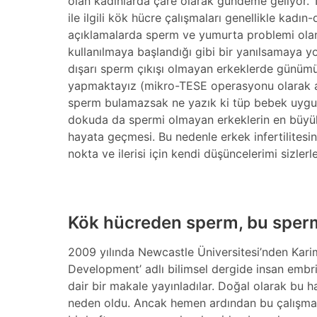
olan kadınlarda çare olarak gündeme geliyor. Türki
ile ilgili kök hücre çalışmaları genellikle kadı
açıklamalarda sperm ve yumurta problemi olan 
kullanılmaya başlandığı gibi bir yanılsamaya y
dışarı sperm çıkışı olmayan erkeklerde günüm
yapmaktayız (mikro-TESE operasyonu olarak adl
sperm bulamazsak ne yazık ki tüp bebek uygu
dokuda da spermi olmayan erkeklerin en büyük
hayata geçmesi. Bu nedenle erkek infertilitesin
nokta ve ilerisi için kendi düşüncelerimi sizler
Kök hücreden sperm, bu sper
2009 yılında Newcastle Üniversitesi’nden Kari
Development’ adlı bilimsel dergide insan embr
dair bir makale yayınladılar. Doğal olarak bu
neden oldu. Ancak hemen ardından bu çalışmadaki