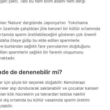
 geri çekti. Tabi bu hem bilim adamı hem dergi
 olan ‘Nature’ dergisinde Japonya’nın Yokohama
r üzerinde çalıştıkları jöle benzeri bir kültür ortamında
ış ortamda sperm üretilebileceğini gösteren çok önemli
m daha öteye gidip bu elde edilen spermlerle
e bunlardan sağlıklı fare yavrularının doğduğunu
dilen spermlerin sağlıklı bir farenin oluşumunu
maktadır.
nde de denenebilir mi?
r için şöyle bir seçenek doğabilir: Kemoterapi
eler alıp dondurarak saklanabilir ve çocuklar kanseri
an kök hücrelerin ya tekrardan testise naklini
bi dış ortamda bu kültür vasatında sperm üretimi
labilir.