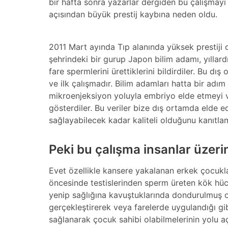
bir hafta sonra yazarlar dergiden bu çalışmayı
açısından büyük prestij kaybına neden oldu.
2011 Mart ayında Tıp alanında yüksek prestiji
şehrindeki bir gurup Japon bilim adamı, yıllardı
fare spermlerini ürettiklerini bildirdiler. Bu d
ve ilk çalışmadır. Bilim adamları hatta bir adı
mikroenjeksiyon yoluyla embriyo elde etmeyi v
gösterdiler. Bu veriler bize dış ortamda elde e
sağlayabilecek kadar kaliteli olduğunu kanıtla
Peki bu çalışma insanlar üzeri
Evet özellikle kansere yakalanan erkek çocukla
öncesinde testislerinden sperm üreten kök hücr
yenip sağlığına kavuştuklarında dondurulmuş ol
gerçekleştirerek veya farelerde uygulandığı gi
sağlanarak çocuk sahibi olabilmelerinin yolu açı