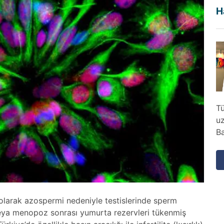
H
Tü
u
Ba
 olarak azospermi nedeniyle testislerinde sperm
ya menopoz sonrası yumurta rezervleri tükenmiş