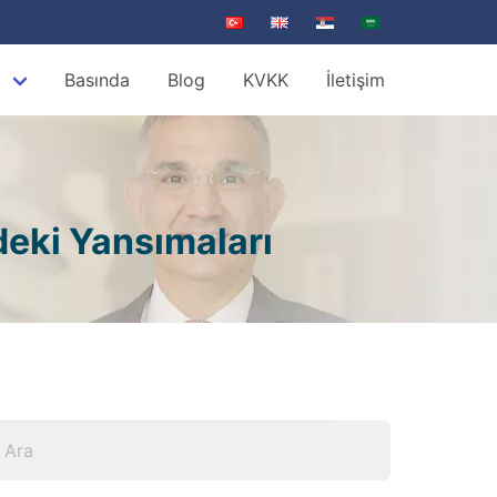
z
Basında
Blog
KVKK
İletişim
deki Yansımaları