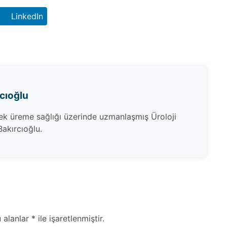
LinkedIn
rcıoğlu
kek üreme sağlığı üzerinde uzmanlaşmış Üroloji
akırcıoğlu.
lanlar * ile işaretlenmiştir.