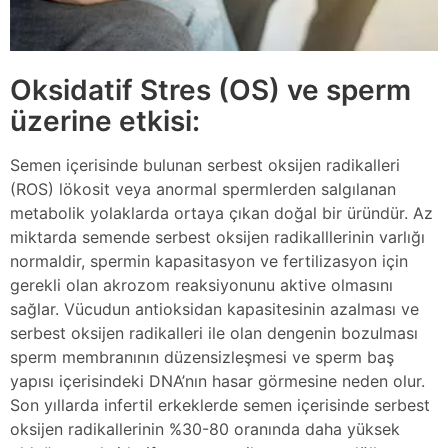
Oksidatif Stres (OS) ve sperm
üzerine etkisi:
Semen içerisinde bulunan serbest oksijen radikalleri
(ROS) lökosit veya anormal spermlerden salgılanan
metabolik yolaklarda ortaya çıkan doğal bir üründür. Az
miktarda semende serbest oksijen radikalllerinin varlığı
normaldir, spermin kapasitasyon ve fertilizasyon için
gerekli olan akrozom reaksiyonunu aktive olmasını
sağlar. Vücudun antioksidan kapasitesinin azalması ve
serbest oksijen radikalleri ile olan dengenin bozulması
sperm membranının düzensizleşmesi ve sperm baş
yapısı içerisindeki DNA’nın hasar görmesine neden olur.
Son yıllarda infertil erkeklerde semen içerisinde serbest
oksijen radikallerinin %30-80 oranında daha yüksek